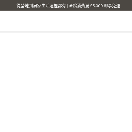
從營地到居家生活這裡都有 | 全館消費滿 $5,000 即享免運