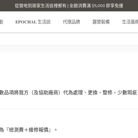
從營地到居家生活這裡都有 | 全館消費滿 $5,000 即享免運
活動
𝐄𝐏𝐎𝐂𝐇𝐀𝐋 生活誌
代理品牌
露營裝備
生活風
多數品項將我方（及協助廠商）代為處理、更換、整修，少數瑕疵
為『檢測費＋維修報價』。