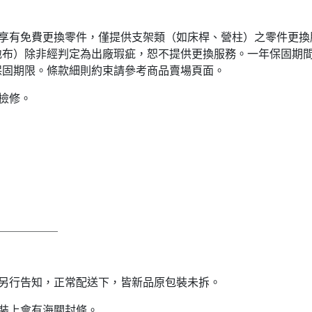
內享有免費更換零件，僅提供支架類（如床桿、營柱）之零件更換
地布）除非經判定為出廠瑕疵，恕不提供更換服務。一年保固期
保固期限。條款細則約束請參考商品賣場頁面。
檢修。
＿＿＿＿＿＿
請另行告知，正常配送下，皆新品原包裝未拆。
裝上會有海關封條。