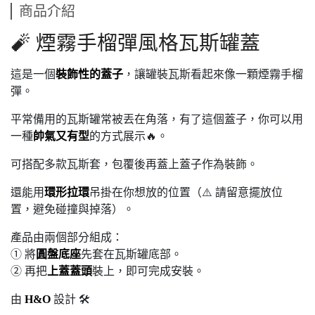
商品介紹
🧨 煙霧手榴彈風格瓦斯罐蓋
這是一個
裝飾性的蓋子
，讓罐裝瓦斯看起來像一顆煙霧手榴
彈。
平常備用的瓦斯罐常被丟在角落，有了這個蓋子，你可以用
一種
帥氣又有型
的方式展示🔥。
可搭配多款瓦斯套，包覆後再蓋上蓋子作為裝飾。
還能用
環形拉環
吊掛在你想放的位置（⚠️ 請留意擺放位
置，避免碰撞與掉落）。
產品由兩個部分組成：
① 將
圓盤底座
先套在瓦斯罐底部。
② 再把
上蓋蓋頭
裝上，即可完成安裝。
由
H&O
設計 🛠️