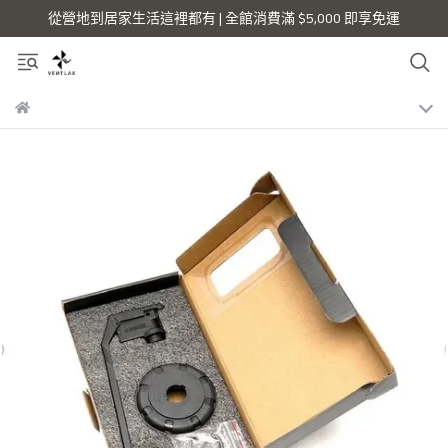
從營地到居家生活這裡都有 | 全館消費滿 $5,000 即享免運