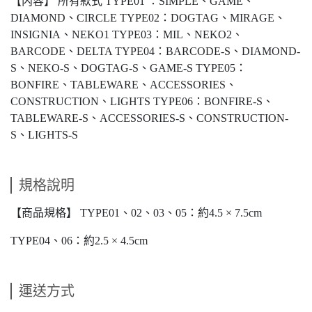
【内容】 所有款式 TYPE01 ：SIMPLE、GAME、
DIAMOND、CIRCLE TYPE02：DOGTAG、MIRAGE、
INSIGNIA、NEKO1 TYPE03：MIL、NEKO2、
BARCODE、DELTA TYPE04：BARCODE-S、DIAMOND-
S、NEKO-S、DOGTAG-S、GAME-S TYPE05：
BONFIRE、TABLEWARE、ACCESSORIES、
CONSTRUCTION、LIGHTS TYPE06：BONFIRE-S、
TABLEWARE-S、ACCESSORIES-S、CONSTRUCTION-
S、LIGHTS-S
規格說明
【商品規格】 TYPE01、02、03、05：約4.5 × 7.5cm
TYPE04、06：約2.5 × 4.5cm
運送方式