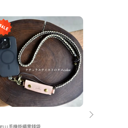
MELLI 手機掛繩零錢袋
Hyggelig 冰淇