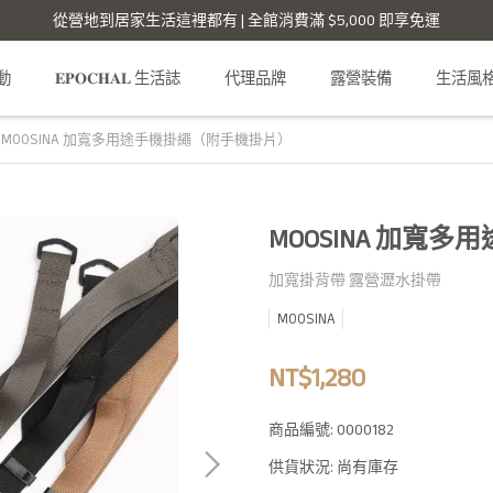
從營地到居家生活這裡都有 | 全館消費滿 $5,000 即享免運
活動
𝐄𝐏𝐎𝐂𝐇𝐀𝐋 生活誌
代理品牌
露營裝備
生活風
MOOSINA 加寬多用途手機掛繩（附手機掛片）
MOOSINA 加寬
加寬掛背帶 露營瀝水掛帶
MOOSINA
NT$1,280
商品編號:
0000182
供貨狀況:
尚有庫存