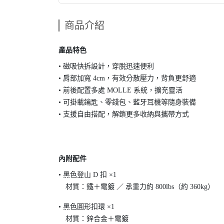
商品介紹
產品特色
• 磁吸快拆設計，穿脫迅速便利
• 肩部加寬 4cm，有效分散壓力，背負更舒適
• 前後配置多處 MOLLE 系統，擴充靈活
• 可掛載鑰匙、零錢包、藍牙耳機等隨身裝備
• 支援自由搭配，解鎖更多收納與攜帶方式
內附配件
• 黑色登山 D 扣 ×1
材質：鐵＋電鍍 ／ 承重力約 800lbs（約 360kg）
• 黑色圓形扣環 ×1
材質：鋅合金＋電鍍