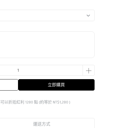
立即購買
 」可以折抵紅利
1280
點 (約等於
NT$1,280
)
運送方式