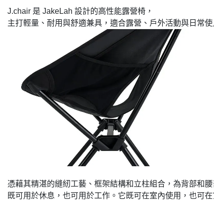
J.chair 是 JakeLah 設計的高性能露營椅，

憑藉其精湛的縫紉工藝、框架結構和立柱組合，為背部和腰部