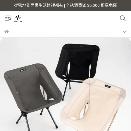
從營地到居家生活這裡都有 | 全館消費滿 $5,000 即享免運