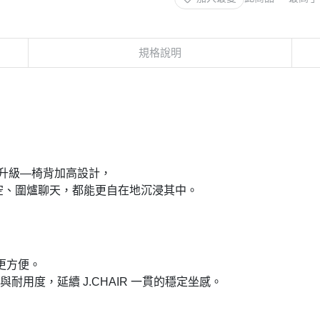
規格說明
體驗升級—椅背加高設計，
空、圍爐聊天，都能更自在地沉浸其中。
更方便。
耐用度，延續 J.CHAIR 一貫的穩定坐感。