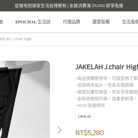
從營地到居家生活這裡都有 | 全館消費滿 $5,000 即享免運
活動
𝐄𝐏𝐎𝐂𝐇𝐀𝐋 生活誌
代理品牌
露營裝備
生活風
KELAH J.chair High
JAKELAH J.chair Hig
• 商品預購需等待，可接受再下單
• 加高椅背設計，完美支撐肩頸
• 做感包覆性極佳，完全享受露
• 全新收納袋升級，提拿更俐落
• 900D 耐磨椅布
JakeLah
NT$5,280