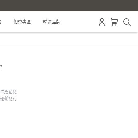
格
優惠專區
精選品牌
h
營時放鬆感
、輕鬆隨行