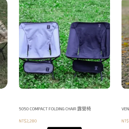
5050 COMPACT FOLDING CHAIR 露營椅
VE
NT$2,280
NT$