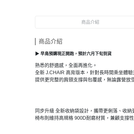
商品介紹
商品介紹
▶︎ 早鳥預購現正開跑，預計六月下旬到貨
熟悉的舒適感，全面再進化。
全新 J.CHAIR 高背版本，針對長時間乘坐
提供更完整的肩頸支撐與包覆感，無論露營放
同步升級 全新收納袋設計，攜帶更俐落、收納
椅布則維持高規格 900D耐磨材質，兼顧支撐性與