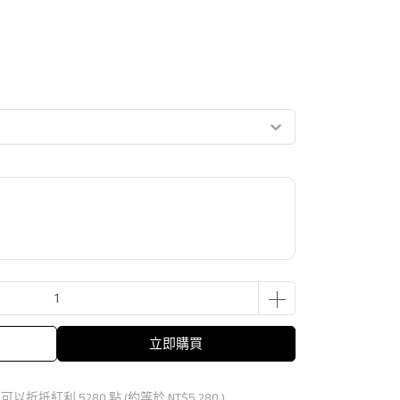
立即購買
 」可以折抵紅利
5280
點 (約等於
NT$5,280
)