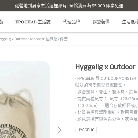
從營地到居家生活這裡都有 | 全館消費滿 $5,000 即享免運
活動
𝐄𝐏𝐎𝐂𝐇𝐀𝐋 生活誌
代理品牌
露營裝備
生活風
yggelig x Outdoor Monster 抽繩袋2件套
Hyggelig x Outd
• HYGGELIG 與 OUTDOORMO
咖啡的可愛熊型怪獸圖案。
• 適合露營、登山、獨木舟、釣
• 提供兩種尺寸：L尺寸（26×
（20×26cm），適合存放鋁杯或
• 材質為棉與聚酯纖維，耐用且
• 顏色選擇有單色與彩色，灰色
HYGGELIG