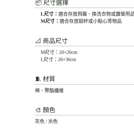
📦 尺寸選擇
L尺寸：
適合存放飛盤、換洗衣物或露營用品（
M尺寸：
適合存放鋁杯或小點心等物品
📐 商品尺寸
M尺寸：20×26cm
L尺寸：26×36cm
🧵 材質
棉、聚酯纖維
🎨 顏色
灰色 / 米色