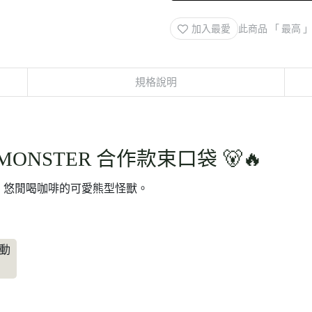
加入最愛
此商品 「 最高
規格說明
RMONSTER 合作款束口袋 🐻🔥
、悠閒喝咖啡的可愛熊型怪獸。
。
動