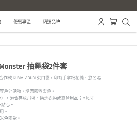
格
優惠專區
精選品牌
oor Monster 抽繩袋2件套
NSTER 合作款 KUMA-ABURI 束口袋，印有手拿棉花糖、悠閒喝
魚等戶外活動，增添露營樂趣。
36cm），適合存放飛盤、換洗衣物或露營用品；M尺寸
小點心。
實用。
及米色兩款。