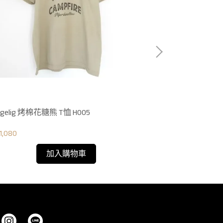
ggelig 烤棉花糖熊 T恤 H005
Hyggelig × ONO5
1,080
NT$1,180
加入購物車