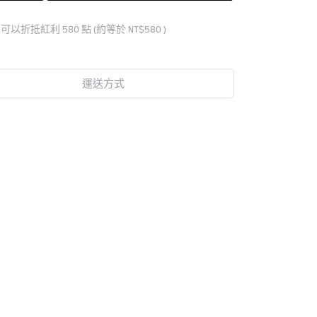
 」可以折抵紅利
580
點 (約等於
NT$580
)
運送方式