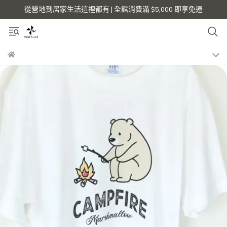
從營地到居家生活這裡都有 | 全館消費滿 $5,000 即享免運