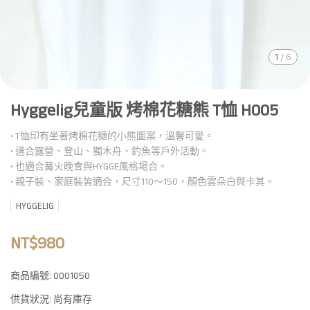
1
/
6
Hyggelig兒童版 烤棉花糖熊 T恤 H005
• T恤印有坐著烤棉花糖的小熊圖案，溫馨可愛。
• 適合露營、登山、獨木舟、釣魚等戶外活動。
• 也適合篝火晚會與HYGGE風格場合。
• 親子裝、家庭裝皆適合，尺寸110～150，顏色雲朵白與卡其。
HYGGELIG
NT$980
商品編號:
0001050
供貨狀況:
尚有庫存