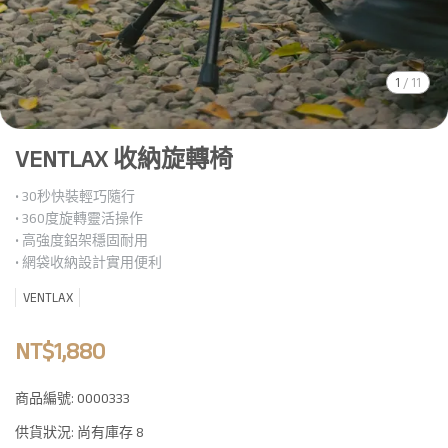
1
/
11
VENTLAX 收納旋轉椅
• 30秒快裝輕巧隨行
• 360度旋轉靈活操作
• 高強度鋁架穩固耐用
• 網袋收納設計實用便利
VENTLAX
NT$1,880
商品編號:
0000333
供貨狀況:
尚有庫存 8