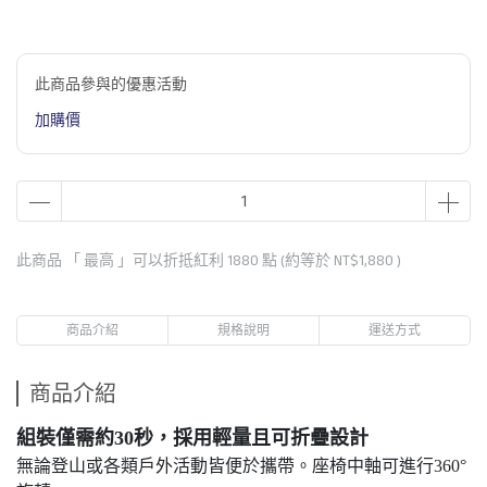
此商品參與的優惠活動
加購價
此商品 「 最高 」可以折抵紅利
1880
點 (約等於
NT$1,880
)
商品介紹
規格說明
運送方式
商品介紹
組裝僅需約30秒，採用輕量且可折疊設計
無論登山或各類戶外活動皆便於攜帶。座椅中軸可進行360°