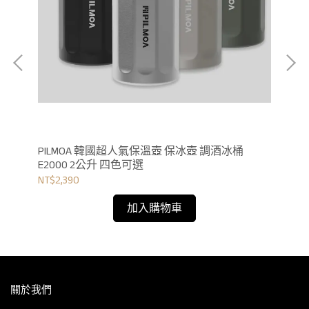
PILMOA 韓國超人氣保溫壺 保冰壺 調酒冰桶
PI
E2000 2公升 四色可選
E4
NT$2,390
NT$
加入購物車
關於我們