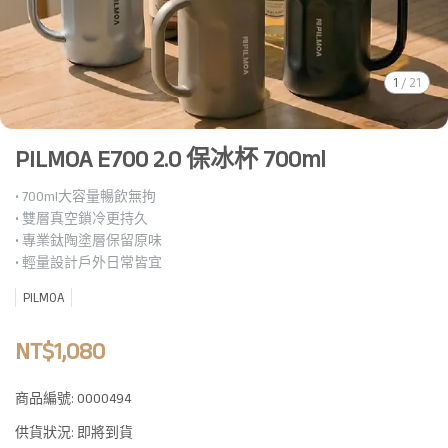
1
/
21
PILMOA E700 2.0 保冰杯 700ml
• 700ml大容量暢飲無拘
• 雙層真空鎖冷更持久
• 專業鈦陶塗層保留原味
• 輕量設計戶外日常皆宜
PILMOA
NT$1,080
商品編號:
0000494
供貨狀況:
即將到貨