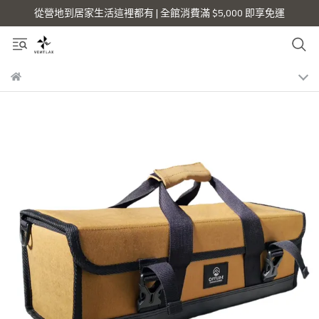
從營地到居家生活這裡都有 | 全館消費滿 $5,000 即享免運