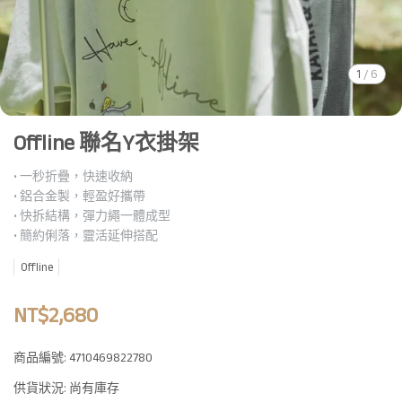
1
/
6
Offline 聯名Y衣掛架
• 一秒折疊，快速收納
• 鋁合金製，輕盈好攜帶
• 快拆結構，彈力繩一體成型
• 簡約俐落，靈活延伸搭配
Offline
NT$2,680
商品編號:
4710469822780
供貨狀況:
尚有庫存