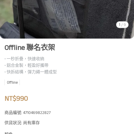
1
/
9
Offline 聯名衣架
• 一秒折疊，快速收納
• 鋁合金製，輕盈好攜帶
• 快拆結構，彈力繩一體成型
Offline
NT$990
商品編號:
4710469822827
供貨狀況:
尚有庫存