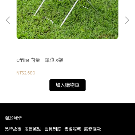
Offline 向量一單位 X架
Of
NT$2,680
NT$
加入購物車
關於我們
品牌故事
販售據點
會員制度
售後服務
服務條款