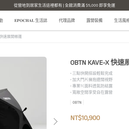
從營地到居家生活這裡都有 | 全館消費滿 $5,000 即享免運
活動
𝐄𝐏𝐎𝐂𝐇𝐀𝐋 生活誌
代理品牌
露營裝備
生活風
-X 快速展開帳篷
OBTN KAVE-X 
• 三點快開搭設輕鬆完成
• 加大門片擁抱遼闊視野
• 專業TC面料透氣防結露
• 寬敞空間享受自在露營
OBTN
NT$10,900