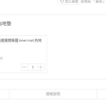
加入最愛
此商品 「 最高
購內地墊
 快速展開帳篷 inner mat 內地
80
規格說明