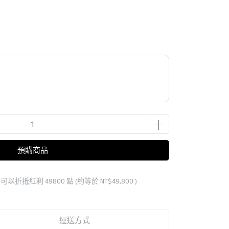
預購商品
 」可以折抵紅利
49800
點 (約等於
NT$49,800
)
運送方式