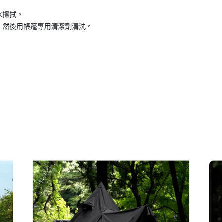
水擦拭。
，然後用帳篷專用清潔劑清洗。