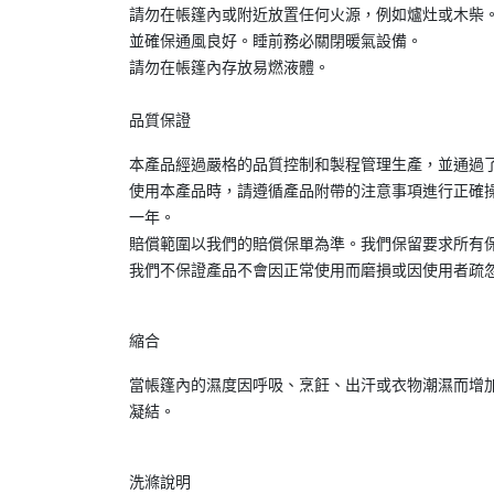
請勿在帳篷內或附近放置任何火源，例如爐灶或木柴
並確保通風良好。睡前務必關閉暖氣設備。
請勿在帳篷內存放易燃液體。
品質保證
本產品經過嚴格的品質控制和製程管理生產，並通過
使用本產品時，請遵循產品附帶的注意事項進行正確操作
一年。
賠償範圍以我們的賠償保單為準。我們保留要求所有
我們不保證產品不會因正常使用而磨損或因使用者疏
縮合
當帳篷內的濕度因呼吸、烹飪、出汗或衣物潮濕而增
凝結。
洗滌說明