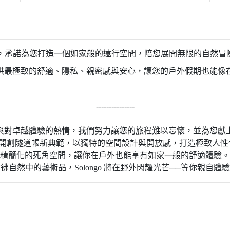
IT，承諾為您打造一個如家般的遠行空間，陪您展開無限的自然冒
供最極致的舒適、隱私、親密感與安心，讓您的戶外假期也能像
---------------
與對卓越體驗的熱情，我們努力讓您的旅程難以忘懷，並為您獻
ngo 開創隧道帳新典範，以獨特的空間設計與開放感，打造極致人
精簡化的死角空間，讓你在戶外也能享有如家一般的舒適體驗。
彿自然中的藝術品，Solongo 將在野外閃耀光芒──等你親自體