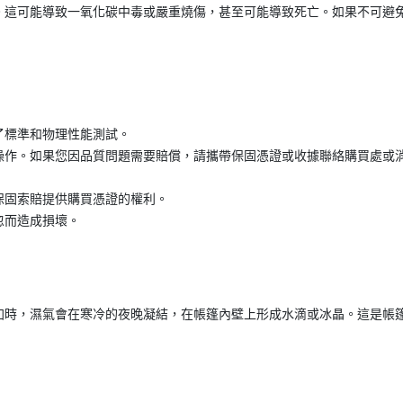
。這可能導致一氧化碳中毒或嚴重燒傷，甚至可能導致死亡。如果不可避
了標準和物理性能測試。
。如果您因品質問題需要賠償，請攜帶保固憑證或收據聯絡購買處或消費者諮詢
保固索賠提供購買憑證的權利。
忽而造成損壞。
加時，濕氣會在寒冷的夜晚凝結，在帳篷內壁上形成水滴或冰晶。這是帳