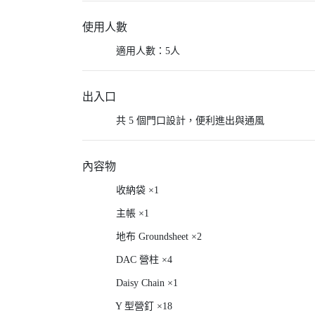
使用人數
適用人數：5人
出入口
共 5 個門口設計，便利進出與通風
內容物
收納袋 ×1
主帳 ×1
地布 Groundsheet ×2
DAC 營柱 ×4
Daisy Chain ×1
Y 型營釘 ×18