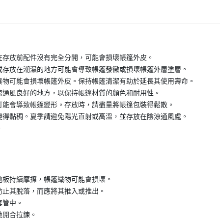
在存放前配件沒有完全分開，可能會損壞帳篷外皮。
或存放在潮濕的地方可能會導致帳篷發黴或損壞帳篷外層塗層。
異物可能會損壞帳篷外皮。保持帳篷清潔有助於延長其使用壽命。
涼通風良好的地方，以保持帳篷材質的顏色和耐用性。
可能會導致帳篷變形。存放時，請盡量將帳篷包裝得鬆散。
變得黏稠。夏季請避免陽光直射或高溫，並存放在陰涼通風處。
。
地板持續摩擦，帳篷織物可能會損壞。
防止其脫落，而應將其推入或推出。
套管中。
地開合拉鍊。