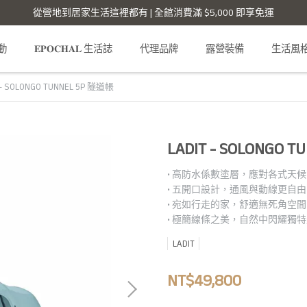
從營地到居家生活這裡都有 | 全館消費滿 $5,000 即享免運
活動
𝐄𝐏𝐎𝐂𝐇𝐀𝐋 生活誌
代理品牌
露營裝備
生活風
 - SOLONGO TUNNEL 5P 隧道帳
LADIT - SOLONGO 
• 高防水係數塗層，應對各式天候
• 五開口設計，通風與動線更自由
• 宛如行走的家，舒適無死角空間
• 極簡線條之美，自然中閃耀獨
LADIT
NT$49,800