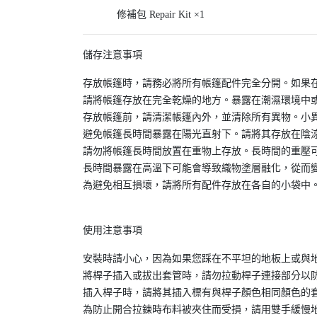
修補包 Repair Kit ×1
儲存注意事項
存放帳篷時，請務必將所有帳篷配件完全分開。如果
請將帳篷存放在完全乾燥的地方。暴露在潮濕環境中
存放帳篷前，請清潔帳篷內外，並清除所有異物。小
避免帳篷長時間暴露在陽光直射下。請將其存放在陰
請勿將帳篷長時間放置在重物上存放。長時間的重壓
長時間暴露在高溫下可能會導致織物塗層融化，從而
為避免相互損壞，請將所有配件存放在各自的小袋中
使用注意事項
安裝時請小心，因為如果您踩在不平坦的地板上或與
將桿子插入或拔出套管時，請勿拉動桿子連接部分以
插入桿子時，請將其插入標有與桿子顏色相同顏色的
為防止開合拉鍊時布料被夾住而受損，請用雙手緩慢