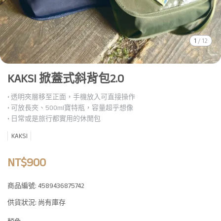
1
/
12
KAKSI 掀蓋式斜背包2.0
• 透明夾層移至正面，手機放入可直接操作
• 可放長夾、500ml寶特瓶，容量超乎想像
• 日常或是旅行都實用的休閒包
KAKSI
NT$900
商品編號:
4589436875742
供貨狀況:
尚有庫存