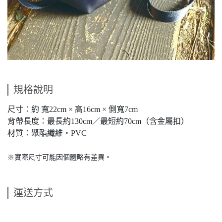
規格說明
尺寸：約 寬22cm × 高16cm × 側寬7cm
背帶長度：最長約130cm／最短約70cm（含金屬扣）
材質：聚酯纖維・PVC
※實際尺寸可能因個體略有差異。
運送方式