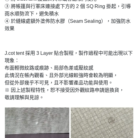
③ 將帳篷與行軍床連接處下方的 2 個 SQ Ring 掛起，引導
雨水順勢流下，避免積水
④ 於縫線處額外塗佈防水膠（Seam Sealing），加強防水
效果
J.cot tent 採用 3 Layer 貼合製程，製作過程中可能出現以下
現象：
布面輕微紋路或痕跡、局部色差或壓紋感
此情況在帳內觀看、且外部光線較強時會較為明顯，
但從外部幾乎不可見，且不影響產品功能與使用。
※ 因上述製程特性，恕不接受因外觀紋路申請退換貨，
敬請理解與見諒。