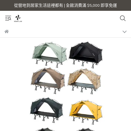
從營地到居家生活這裡都有 | 全館消費滿 $5,000 即享免運