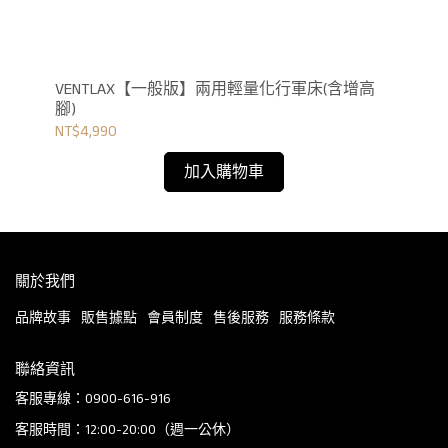
VENTLAX【一般版】兩用輕量化行軍床(含增高
V
腳)
腳)
NT$4,990
NT$
加入購物車
關於我們
品牌故事
販售據點
會員制度
售後服務
服務條款
聯絡資訊
客服專線：0900-616-916
客服時間：12:00-20:00（週一公休）