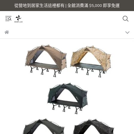
從營地到居家生活這裡都有 | 全館消費滿 $5,000 即享免運