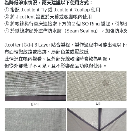
① 搭配 J.cot tent Fly 或 J.cot tent Rooftop 使用

② 將 J.cot tent 設置於天幕或客廳帳內使用

③ 將帳篷與行軍床連接處下方的 2 個 SQ Ring 掛起，引導
④ 於縫線處額外塗佈防水膠（Seam Sealing），加強防水效果
J.cot tent 採用 3 Layer 貼合製程，製作過程中可能出現以下現
布面輕微紋路或痕跡、局部色差或壓紋感

此情況在帳內觀看、且外部光線較強時會較為明顯，

但從外部幾乎不可見，且不影響產品功能與使用。