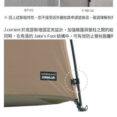
※ 因上述製程特性，恕不接受因外觀紋路申請退換貨，
敬請理解與見
J.cot tent 於底部新增固定夾設計，加強帳篷與營柱之間的