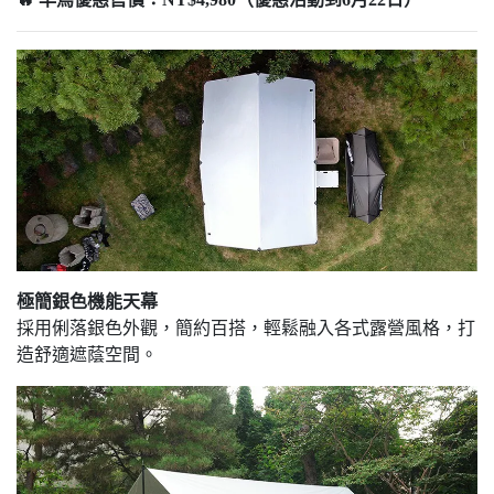
極簡銀色機能天幕
採用俐落銀色外觀，簡約百搭，輕鬆融入各式露營風格，打
造舒適遮蔭空間。