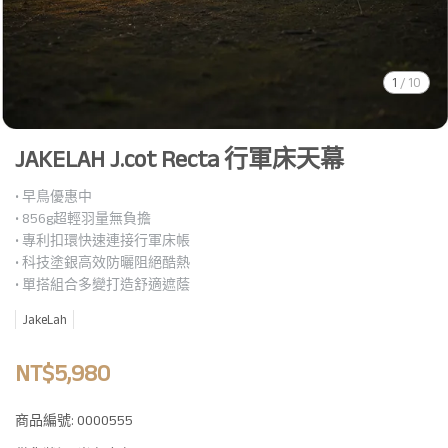
1
/
10
JAKELAH J.cot Recta 行軍床天幕
• 早鳥優惠中
• 856g超輕羽量無負擔
• 專利扣環快速連接行軍床帳
• 科技塗銀高效防曬阻絕酷熱
• 單搭組合多變打造舒適遮蔭
JakeLah
NT$5,980
商品編號:
0000555