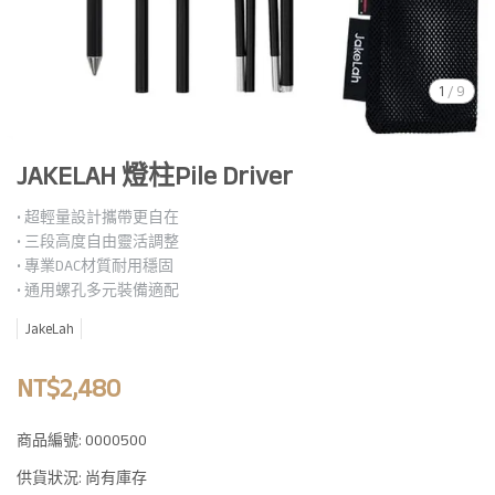
1
/
9
JAKELAH 燈柱Pile Driver
• 超輕量設計攜帶更自在
• 三段高度自由靈活調整
• 專業DAC材質耐用穩固
• 通用螺孔多元裝備適配
JakeLah
NT$2,480
商品編號:
0000500
供貨狀況:
尚有庫存