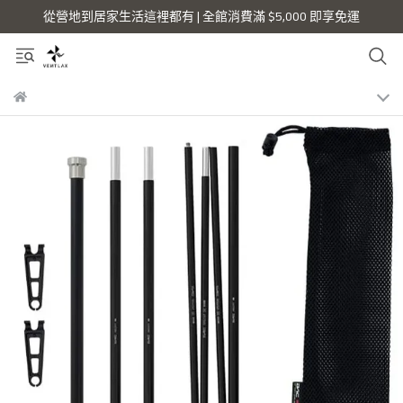
從營地到居家生活這裡都有 | 全館消費滿 $5,000 即享免運