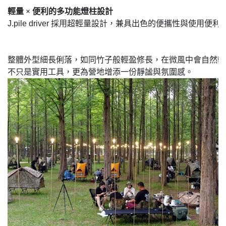
整體外型細長俐落，如同竹子般輕盈修長，在微風中會自然輕