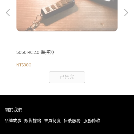
50
NT$
5050 RC 2.0 遙控器
NT$380
已售完
關於我們
品牌故事
販售據點
會員制度
售後服務
服務條款