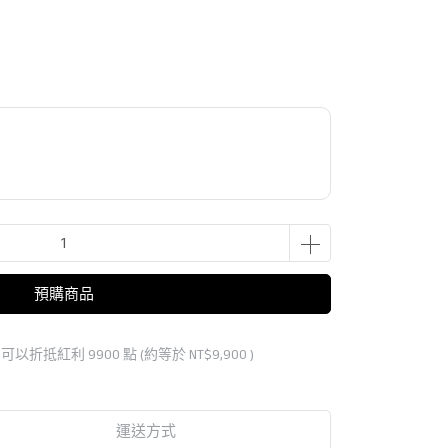
預購商品
 」可以折抵紅利
9900
點 (約等於
NT$9,900
)
運送方式