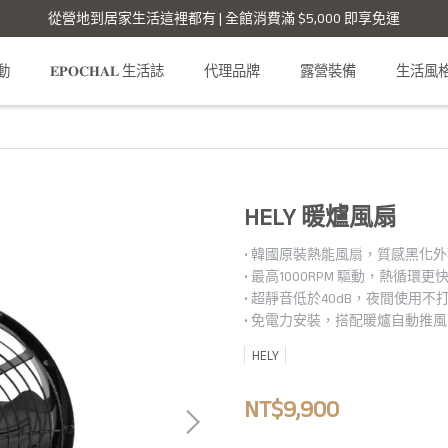
從營地到居家生活這裡都有 | 全館消費滿 $5,000 即享免運
活動
𝐄𝐏𝐎𝐂𝐇𝐀𝐋 生活誌
代理品牌
露營裝備
生活風
HELY 暖爐風扇
• 韓國原裝熱能風扇，質感黑化
• 最高1000RPM 驅動，熱循環更
• 超靜音低於40dB，夜間使用不
• 免電力安裝，搭配暖爐自動推風
HELY
NT$9,900