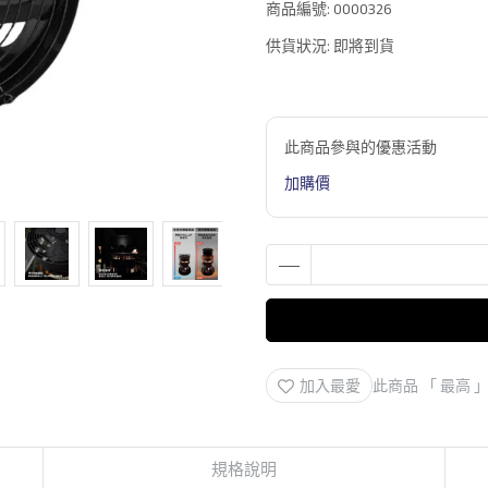
商品編號:
0000326
供貨狀況:
即將到貨
此商品參與的優惠活動
加購價
加入最愛
此商品 「 最高
規格說明