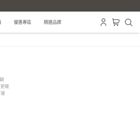
格
優惠專區
精選品牌
外觀
快更暖
打擾