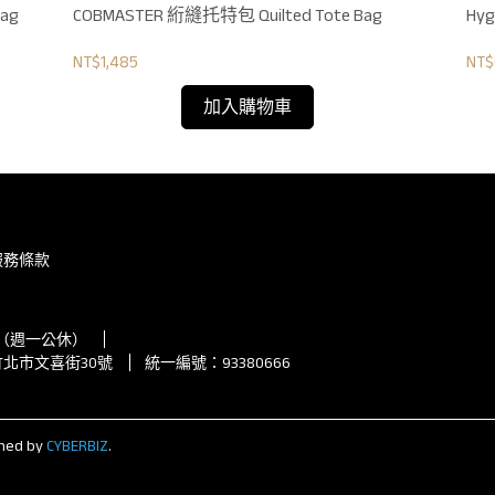
ag
COBMASTER 絎縫托特包 Quilted Tote Bag
Hy
NT$1,485
NT$
加入購物車
服務條款
00（週一公休）
竹北市文喜街30號
統一編號：93380666
ned by
CYBERBIZ
.