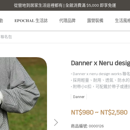
從營地到居家生活這裡都有 | 全館消費滿 $5,000 即享免運
活動
𝐄𝐏𝐎𝐂𝐇𝐀𝐋 生活誌
代理品牌
露營裝備
生活風
rks 聯名包
Danner x Neru de
• Danner x neru design work
• 採用輕量、耐用、透氣、防水
• 附帶小D扣，可配戴於帶子或
Danner
NT$980
~
NT$2,580
商品編號:
0000126