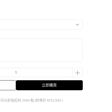
立即購買
 」可以折抵紅利
2580
點 (約等於
NT$2,580
)