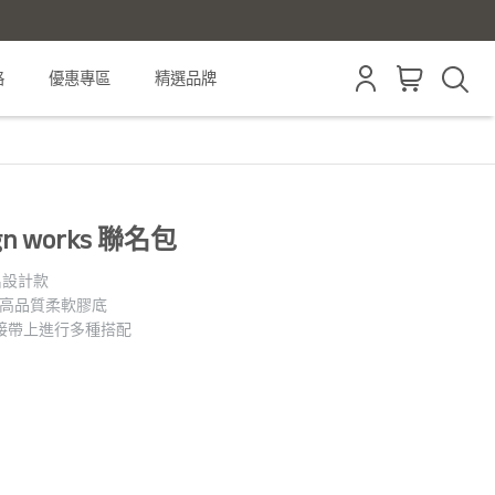
格
優惠專區
精選品牌
sign works 聯名包
s 聯名設計款
的高品質柔軟膠底
連接帶上進行多種搭配