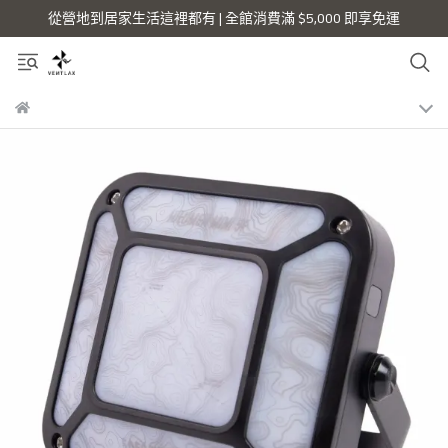
從營地到居家生活這裡都有 | 全館消費滿 $5,000 即享免運