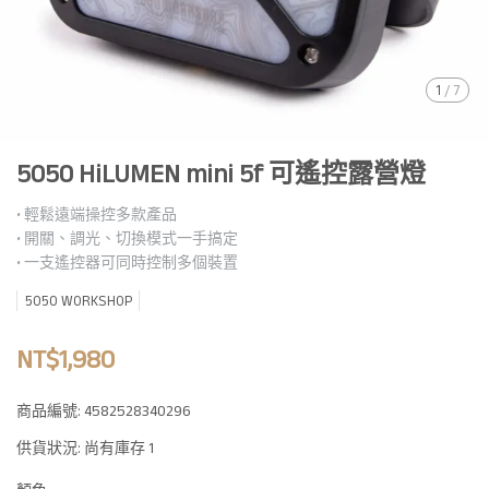
1
/
7
5050 HiLUMEN mini 5f 可遙控露營燈
• 輕鬆遠端操控多款產品
• 開關、調光、切換模式一手搞定
• 一支遙控器可同時控制多個裝置
5050 WORKSHOP
NT$1,980
商品編號:
4582528340296
供貨狀況:
尚有庫存 1