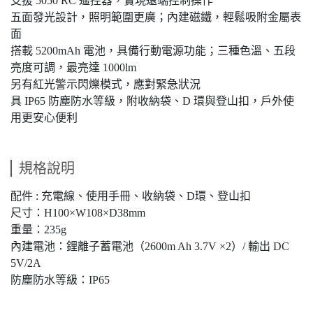
支援 5050 RC 遙控器，實現遠端控制操作
五面發光設計，照明範圍更廣；內建磁鐵，輕鬆吸附金屬表
面
搭載 5200mAh 電池，具備行動電源功能；三種色溫、五段
亮度可調，最亮達 1000lm
另有紅光警示閃爍模式，應對緊急狀況
具 IP65 防塵防水等級，附收納袋、D 環與登山扣，戶外使
用更安心便利
規格說明
配件 : 充電線、使用手冊、收納袋、D環、登山扣
尺寸：H100×W108×D38mm
重量：235g
內建電池：鋰離子蓄電池（2600m Ah 3.7V ×2）/ 輸出 DC
5V/2A
防塵防水等級：IP65