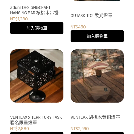
adum DESIGN&CRAFT
HANGING BAR 核桃木吊掛橫
OUTASK TD2 柔光燈罩
桿
NT$1,280
NT$450
加入購物車
加入購物車
VENTLAX x TERRITORY TASK
VENTLAX 胡桃木黃銅燈座
聯名限量燈罩
NT$2,880
NT$2,990