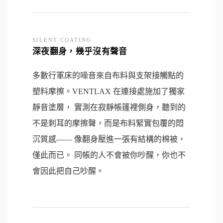
SILENT COATING
深夜翻身，幾乎沒有聲音
多數行軍床的噪音來自布料與支架接觸點的
塑料摩擦。VENTLAX 在連接處施加了獨家
靜音塗層， 實測在寂靜帳篷裡側身，聽到的
不是刺耳的摩擦聲，而是布料緊實包覆的悶
沉質感—— 像翻身壓進一張有結構的棉被，
僅此而已。 同帳的人不會被你吵醒，你也不
會因此把自己吵醒。