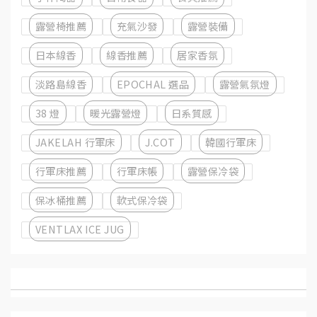
露營椅推薦
充氣沙發
露營裝備
日本線香
線香推薦
居家香氛
淡路島線香
EPOCHAL 選品
露營氣氛燈
38 燈
暖光露營燈
日系質感
JAKELAH 行軍床
J.COT
韓國行軍床
行軍床推薦
行軍床帳
露營保冷袋
保冰桶推薦
軟式保冷袋
VENTLAX ICE JUG