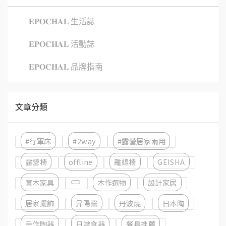
𝐄𝐏𝐎𝐂𝐇𝐀𝐋 生活誌
𝐄𝐏𝐎𝐂𝐇𝐀𝐋 活動誌
𝐄𝐏𝐎𝐂𝐇𝐀𝐋 品牌指南
文章分類
#行軍床
#2way
#露營居家兩用
露營椅
offline
離線椅
GEISHA
實木家具
木作選物
設計家居
居家擺飾
昇陽窯
丹波燒
日本陶
手作陶器
日常食器
餐具推薦