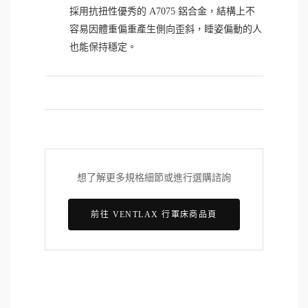
採用抗扭性優秀的 A7075 鋁合金，結構上不
容易因體重偏重產生側向歪斜，睡姿偏動的人
也能保持穩定。
想了解更多規格細節或進行選購諮詢
前往 VENTLAX 行軍床商品頁