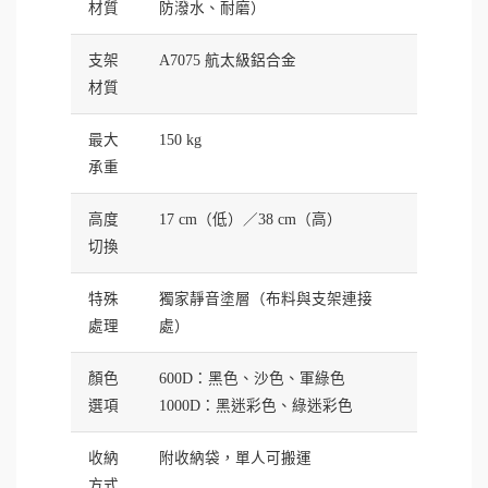
材質
防潑水、耐磨）
支架
A7075 航太級鋁合金
材質
最大
150 kg
承重
高度
17 cm（低）／38 cm（高）
切換
特殊
獨家靜音塗層（布料與支架連接
處理
處）
顏色
600D：黑色、沙色、軍綠色
選項
1000D：黑迷彩色、綠迷彩色
收納
附收納袋，單人可搬運
方式