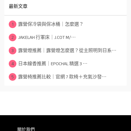
最新文章
1
露營保冷袋與保冰桶｜怎麼選？
2
JAKELAH 行軍床｜J.COT M/⋯
3
露營燈推薦｜露營燈怎麼選？從主照明到日系⋯
4
日本線香推薦｜EPOCHAL 精選 3 ⋯
5
露營椅推薦比較｜官網 7 款椅＋充氣沙發⋯
關於我們