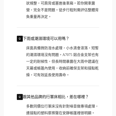
狀規整，可肩背或塞進後車廂。若你開車露
營，完全不是問題。徒步行程則需評估整體背
負重量再決定。
下雨或潮濕環境可以用嗎？
床面具備微防潑水處理，小水滴會滾落，短暫
的潮濕環境沒有問題。A7075 鋁合金支架也有
一定的耐候性，但長時間暴露在大雨中建議在
天幕或帳篷內使用，收納前確保支架和接點乾
燥，可有效延長使用壽命。
跟其他品牌的行軍床相比，差在哪裡？
多數同價位行軍床沒有針對噪音做專項處理，
連接點的塑料摩擦聲在安靜帳篷裡很明顯。