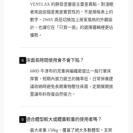
VENTLAX 的靜音塗層是主要差異點，對淺眠
者來說這個差異是實質性的，不是規格表上的
數字。2WAY 高低切換加上居家風格的外觀設
計，也讓它在「只買一張」的選擇邏輯裡更佔
優勢。
床面長時間使用會不會下陷？
600D 牛津布的克重與編織密度比一般行軍床
厚實，短期內張力疲乏的機率低。日常保養建
議收納時避免長期重物壓住床面，定期展開放
置讓布料恢復自然張力。
適合體型較大或體重較重的使用者嗎？
最大承重 150kg，覆蓋了絕大多數體型。支架