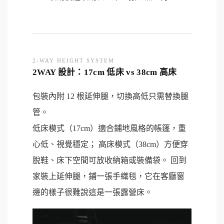
2-WAY HEIGHT SYSTEM
2WAY 設計：17cm 低床 vs 38cm 高床
包裝內附 12 根延伸腿，切換高低只需替換腿
管。
低床模式（17cm）適合鋪地風格的帳篷，重
心低、視覺穩定； 高床模式（38cm）方便穿
脫鞋、床下空間可放收納箱或裝備袋。 回到
家裝上延伸腿，鋪一張手織毯，它在客廳窗
邊的樣子很難說這是一張露營床。